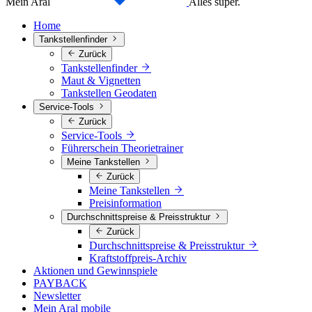
Mein Aral
Alles super.
Home
Tankstellenfinder
Zurück
Tankstellenfinder
Maut & Vignetten
Tankstellen Geodaten
Service-Tools
Zurück
Service-Tools
Führerschein Theorietrainer
Meine Tankstellen
Zurück
Meine Tankstellen
Preisinformation
Durchschnittspreise & Preisstruktur
Zurück
Durchschnittspreise & Preisstruktur
Kraftstoffpreis-Archiv
Aktionen und Gewinnspiele
PAYBACK
Newsletter
Mein Aral mobile