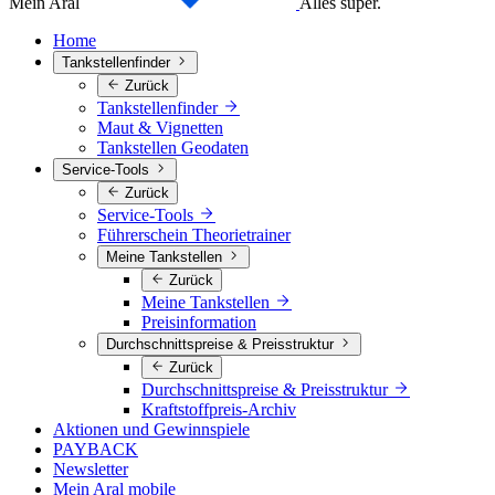
Mein Aral
Alles super.
Home
Tankstellenfinder
Zurück
Tankstellenfinder
Maut & Vignetten
Tankstellen Geodaten
Service-Tools
Zurück
Service-Tools
Führerschein Theorietrainer
Meine Tankstellen
Zurück
Meine Tankstellen
Preisinformation
Durchschnittspreise & Preisstruktur
Zurück
Durchschnittspreise & Preisstruktur
Kraftstoffpreis-Archiv
Aktionen und Gewinnspiele
PAYBACK
Newsletter
Mein Aral mobile