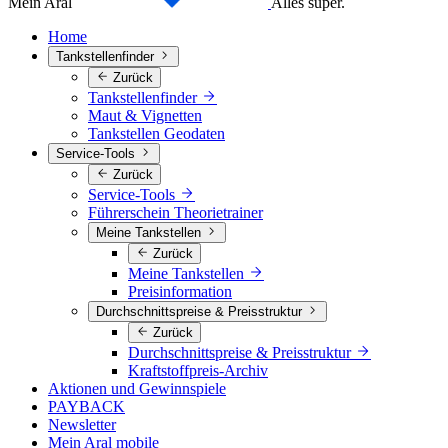
Mein Aral
Alles super.
Home
Tankstellenfinder
Zurück
Tankstellenfinder
Maut & Vignetten
Tankstellen Geodaten
Service-Tools
Zurück
Service-Tools
Führerschein Theorietrainer
Meine Tankstellen
Zurück
Meine Tankstellen
Preisinformation
Durchschnittspreise & Preisstruktur
Zurück
Durchschnittspreise & Preisstruktur
Kraftstoffpreis-Archiv
Aktionen und Gewinnspiele
PAYBACK
Newsletter
Mein Aral mobile