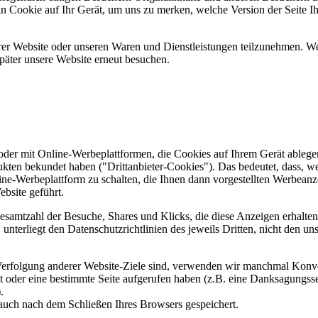
ein Cookie auf Ihr Gerät, um uns zu merken, welche Version der Seite I
er Website oder unseren Waren und Dienstleistungen teilzunehmen. Wenn
päter unsere Website erneut besuchen.
er mit Online-Werbeplattformen, die Cookies auf Ihrem Gerät ablegen
ukten bekundet haben ("Drittanbieter-Cookies"). Das bedeutet, dass, we
line-Werbeplattform zu schalten, die Ihnen dann vorgestellten Werbeanze
ebsite geführt.
samtzahl der Besuche, Shares und Klicks, die diese Anzeigen erhalten 
nterliegt den Datenschutzrichtlinien des jeweils Dritten, nicht den un
erfolgung anderer Website-Ziele sind, verwenden wir manchmal Konver
kt oder eine bestimmte Seite aufgerufen haben (z.B. eine Danksagungs
.
auch nach dem Schließen Ihres Browsers gespeichert.