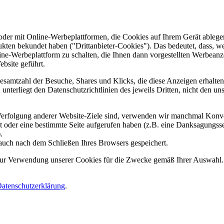
er mit Online-Werbeplattformen, die Cookies auf Ihrem Gerät ablegen
ukten bekundet haben ("Drittanbieter-Cookies"). Das bedeutet, dass, we
line-Werbeplattform zu schalten, die Ihnen dann vorgestellten Werbeanze
ebsite geführt.
samtzahl der Besuche, Shares und Klicks, die diese Anzeigen erhalten 
nterliegt den Datenschutzrichtlinien des jeweils Dritten, nicht den un
erfolgung anderer Website-Ziele sind, verwenden wir manchmal Konver
kt oder eine bestimmte Seite aufgerufen haben (z.B. eine Danksagungs
.
auch nach dem Schließen Ihres Browsers gespeichert.
 zur Verwendung unserer Cookies für die Zwecke gemäß Ihrer Auswahl. S
atenschutzerklärung
.
.