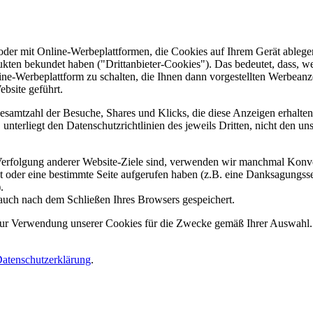
er mit Online-Werbeplattformen, die Cookies auf Ihrem Gerät ablegen
ukten bekundet haben ("Drittanbieter-Cookies"). Das bedeutet, dass, we
line-Werbeplattform zu schalten, die Ihnen dann vorgestellten Werbeanze
ebsite geführt.
samtzahl der Besuche, Shares und Klicks, die diese Anzeigen erhalten 
nterliegt den Datenschutzrichtlinien des jeweils Dritten, nicht den un
erfolgung anderer Website-Ziele sind, verwenden wir manchmal Konver
kt oder eine bestimmte Seite aufgerufen haben (z.B. eine Danksagungs
.
auch nach dem Schließen Ihres Browsers gespeichert.
 zur Verwendung unserer Cookies für die Zwecke gemäß Ihrer Auswahl. S
atenschutzerklärung
.
.