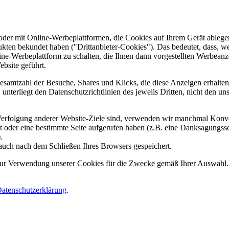
er mit Online-Werbeplattformen, die Cookies auf Ihrem Gerät ablegen
ukten bekundet haben ("Drittanbieter-Cookies"). Das bedeutet, dass, we
line-Werbeplattform zu schalten, die Ihnen dann vorgestellten Werbeanze
ebsite geführt.
samtzahl der Besuche, Shares und Klicks, die diese Anzeigen erhalten 
nterliegt den Datenschutzrichtlinien des jeweils Dritten, nicht den un
erfolgung anderer Website-Ziele sind, verwenden wir manchmal Konver
kt oder eine bestimmte Seite aufgerufen haben (z.B. eine Danksagungs
.
auch nach dem Schließen Ihres Browsers gespeichert.
 zur Verwendung unserer Cookies für die Zwecke gemäß Ihrer Auswahl. S
atenschutzerklärung
.
.