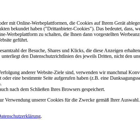
er mit Online-Werbeplattformen, die Cookies auf Ihrem Gerät ablegen
ukten bekundet haben ("Drittanbieter-Cookies"). Das bedeutet, dass, we
line-Werbeplattform zu schalten, die Ihnen dann vorgestellten Werbeanze
ebsite geführt.
samtzahl der Besuche, Shares und Klicks, die diese Anzeigen erhalten 
nterliegt den Datenschutzrichtlinien des jeweils Dritten, nicht den un
erfolgung anderer Website-Ziele sind, verwenden wir manchmal Konver
kt oder eine bestimmte Seite aufgerufen haben (z.B. eine Danksagungs
.
auch nach dem Schließen Ihres Browsers gespeichert.
 zur Verwendung unserer Cookies für die Zwecke gemäß Ihrer Auswahl. S
atenschutzerklärung
.
.