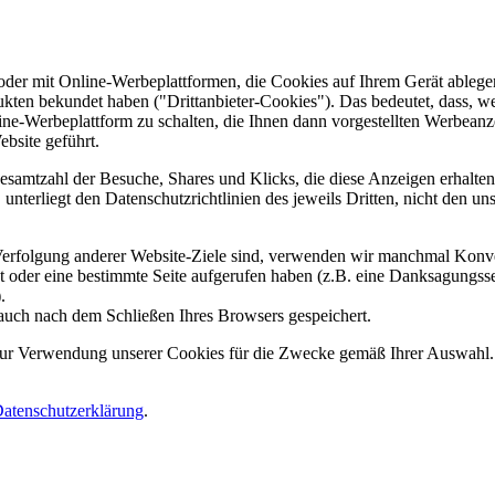
er mit Online-Werbeplattformen, die Cookies auf Ihrem Gerät ablegen
ukten bekundet haben ("Drittanbieter-Cookies"). Das bedeutet, dass, we
line-Werbeplattform zu schalten, die Ihnen dann vorgestellten Werbeanze
ebsite geführt.
samtzahl der Besuche, Shares und Klicks, die diese Anzeigen erhalten 
nterliegt den Datenschutzrichtlinien des jeweils Dritten, nicht den un
erfolgung anderer Website-Ziele sind, verwenden wir manchmal Konver
kt oder eine bestimmte Seite aufgerufen haben (z.B. eine Danksagungs
.
auch nach dem Schließen Ihres Browsers gespeichert.
 zur Verwendung unserer Cookies für die Zwecke gemäß Ihrer Auswahl. S
atenschutzerklärung
.
.