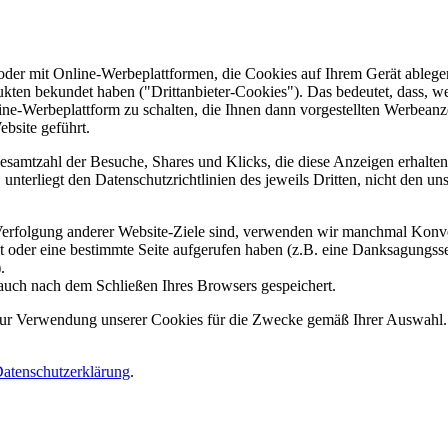
er mit Online-Werbeplattformen, die Cookies auf Ihrem Gerät ablegen
ukten bekundet haben ("Drittanbieter-Cookies"). Das bedeutet, dass, we
line-Werbeplattform zu schalten, die Ihnen dann vorgestellten Werbeanze
ebsite geführt.
samtzahl der Besuche, Shares und Klicks, die diese Anzeigen erhalten 
nterliegt den Datenschutzrichtlinien des jeweils Dritten, nicht den un
erfolgung anderer Website-Ziele sind, verwenden wir manchmal Konver
kt oder eine bestimmte Seite aufgerufen haben (z.B. eine Danksagungs
.
auch nach dem Schließen Ihres Browsers gespeichert.
 zur Verwendung unserer Cookies für die Zwecke gemäß Ihrer Auswahl. S
atenschutzerklärung
.
.