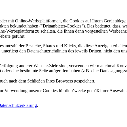
er mit Online-Werbeplattformen, die Cookies auf Ihrem Gerät ablegen
ukten bekundet haben ("Drittanbieter-Cookies"). Das bedeutet, dass, we
line-Werbeplattform zu schalten, die Ihnen dann vorgestellten Werbeanze
ebsite geführt.
samtzahl der Besuche, Shares und Klicks, die diese Anzeigen erhalten 
nterliegt den Datenschutzrichtlinien des jeweils Dritten, nicht den un
erfolgung anderer Website-Ziele sind, verwenden wir manchmal Konver
kt oder eine bestimmte Seite aufgerufen haben (z.B. eine Danksagungs
.
auch nach dem Schließen Ihres Browsers gespeichert.
 zur Verwendung unserer Cookies für die Zwecke gemäß Ihrer Auswahl. S
atenschutzerklärung
.
.