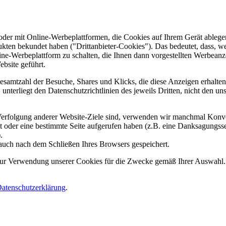
er mit Online-Werbeplattformen, die Cookies auf Ihrem Gerät ablegen
ukten bekundet haben ("Drittanbieter-Cookies"). Das bedeutet, dass, we
line-Werbeplattform zu schalten, die Ihnen dann vorgestellten Werbeanze
ebsite geführt.
samtzahl der Besuche, Shares und Klicks, die diese Anzeigen erhalten 
nterliegt den Datenschutzrichtlinien des jeweils Dritten, nicht den un
erfolgung anderer Website-Ziele sind, verwenden wir manchmal Konver
kt oder eine bestimmte Seite aufgerufen haben (z.B. eine Danksagungs
.
auch nach dem Schließen Ihres Browsers gespeichert.
 zur Verwendung unserer Cookies für die Zwecke gemäß Ihrer Auswahl. S
atenschutzerklärung
.
.