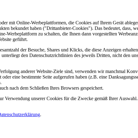
er mit Online-Werbeplattformen, die Cookies auf Ihrem Gerät ablegen
ukten bekundet haben ("Drittanbieter-Cookies"). Das bedeutet, dass, we
line-Werbeplattform zu schalten, die Ihnen dann vorgestellten Werbeanze
ebsite geführt.
samtzahl der Besuche, Shares und Klicks, die diese Anzeigen erhalten 
nterliegt den Datenschutzrichtlinien des jeweils Dritten, nicht den un
erfolgung anderer Website-Ziele sind, verwenden wir manchmal Konver
kt oder eine bestimmte Seite aufgerufen haben (z.B. eine Danksagungs
.
auch nach dem Schließen Ihres Browsers gespeichert.
 zur Verwendung unserer Cookies für die Zwecke gemäß Ihrer Auswahl. S
atenschutzerklärung
.
.