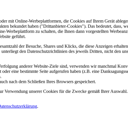
er mit Online-Werbeplattformen, die Cookies auf Ihrem Gerät ablegen
ukten bekundet haben ("Drittanbieter-Cookies"). Das bedeutet, dass, we
line-Werbeplattform zu schalten, die Ihnen dann vorgestellten Werbeanze
ebsite geführt.
samtzahl der Besuche, Shares und Klicks, die diese Anzeigen erhalten 
nterliegt den Datenschutzrichtlinien des jeweils Dritten, nicht den un
erfolgung anderer Website-Ziele sind, verwenden wir manchmal Konver
kt oder eine bestimmte Seite aufgerufen haben (z.B. eine Danksagungs
.
auch nach dem Schließen Ihres Browsers gespeichert.
 zur Verwendung unserer Cookies für die Zwecke gemäß Ihrer Auswahl. S
atenschutzerklärung
.
.