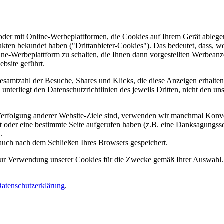
er mit Online-Werbeplattformen, die Cookies auf Ihrem Gerät ablegen
ukten bekundet haben ("Drittanbieter-Cookies"). Das bedeutet, dass, we
line-Werbeplattform zu schalten, die Ihnen dann vorgestellten Werbeanze
ebsite geführt.
samtzahl der Besuche, Shares und Klicks, die diese Anzeigen erhalten 
nterliegt den Datenschutzrichtlinien des jeweils Dritten, nicht den un
erfolgung anderer Website-Ziele sind, verwenden wir manchmal Konver
kt oder eine bestimmte Seite aufgerufen haben (z.B. eine Danksagungs
.
auch nach dem Schließen Ihres Browsers gespeichert.
 zur Verwendung unserer Cookies für die Zwecke gemäß Ihrer Auswahl. S
atenschutzerklärung
.
.