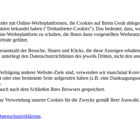
er mit Online-Werbeplattformen, die Cookies auf Ihrem Gerät ablegen
ukten bekundet haben ("Drittanbieter-Cookies"). Das bedeutet, dass, we
line-Werbeplattform zu schalten, die Ihnen dann vorgestellten Werbeanze
ebsite geführt.
samtzahl der Besuche, Shares und Klicks, die diese Anzeigen erhalten 
nterliegt den Datenschutzrichtlinien des jeweils Dritten, nicht den un
erfolgung anderer Website-Ziele sind, verwenden wir manchmal Konver
kt oder eine bestimmte Seite aufgerufen haben (z.B. eine Danksagungs
.
auch nach dem Schließen Ihres Browsers gespeichert.
 zur Verwendung unserer Cookies für die Zwecke gemäß Ihrer Auswahl. S
atenschutzerklärung
.
.