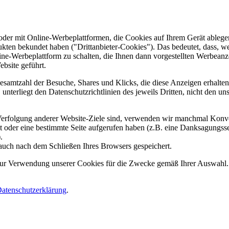
er mit Online-Werbeplattformen, die Cookies auf Ihrem Gerät ablegen
ukten bekundet haben ("Drittanbieter-Cookies"). Das bedeutet, dass, we
line-Werbeplattform zu schalten, die Ihnen dann vorgestellten Werbeanze
ebsite geführt.
samtzahl der Besuche, Shares und Klicks, die diese Anzeigen erhalten 
nterliegt den Datenschutzrichtlinien des jeweils Dritten, nicht den un
erfolgung anderer Website-Ziele sind, verwenden wir manchmal Konver
kt oder eine bestimmte Seite aufgerufen haben (z.B. eine Danksagungs
.
auch nach dem Schließen Ihres Browsers gespeichert.
 zur Verwendung unserer Cookies für die Zwecke gemäß Ihrer Auswahl. S
atenschutzerklärung
.
.