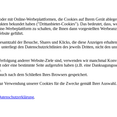
er mit Online-Werbeplattformen, die Cookies auf Ihrem Gerät ablegen
ukten bekundet haben ("Drittanbieter-Cookies"). Das bedeutet, dass, we
line-Werbeplattform zu schalten, die Ihnen dann vorgestellten Werbeanze
ebsite geführt.
samtzahl der Besuche, Shares und Klicks, die diese Anzeigen erhalten 
nterliegt den Datenschutzrichtlinien des jeweils Dritten, nicht den un
erfolgung anderer Website-Ziele sind, verwenden wir manchmal Konver
kt oder eine bestimmte Seite aufgerufen haben (z.B. eine Danksagungs
.
auch nach dem Schließen Ihres Browsers gespeichert.
 zur Verwendung unserer Cookies für die Zwecke gemäß Ihrer Auswahl. S
atenschutzerklärung
.
.