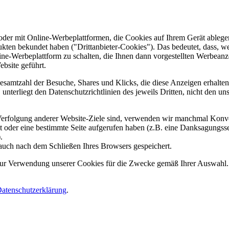
er mit Online-Werbeplattformen, die Cookies auf Ihrem Gerät ablegen
ukten bekundet haben ("Drittanbieter-Cookies"). Das bedeutet, dass, we
line-Werbeplattform zu schalten, die Ihnen dann vorgestellten Werbeanze
ebsite geführt.
samtzahl der Besuche, Shares und Klicks, die diese Anzeigen erhalten 
nterliegt den Datenschutzrichtlinien des jeweils Dritten, nicht den un
erfolgung anderer Website-Ziele sind, verwenden wir manchmal Konver
kt oder eine bestimmte Seite aufgerufen haben (z.B. eine Danksagungs
.
auch nach dem Schließen Ihres Browsers gespeichert.
 zur Verwendung unserer Cookies für die Zwecke gemäß Ihrer Auswahl. S
atenschutzerklärung
.
.