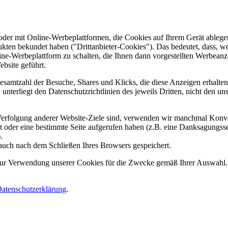
er mit Online-Werbeplattformen, die Cookies auf Ihrem Gerät ablegen
ukten bekundet haben ("Drittanbieter-Cookies"). Das bedeutet, dass, we
line-Werbeplattform zu schalten, die Ihnen dann vorgestellten Werbeanze
ebsite geführt.
samtzahl der Besuche, Shares und Klicks, die diese Anzeigen erhalten 
nterliegt den Datenschutzrichtlinien des jeweils Dritten, nicht den un
erfolgung anderer Website-Ziele sind, verwenden wir manchmal Konver
kt oder eine bestimmte Seite aufgerufen haben (z.B. eine Danksagungs
.
auch nach dem Schließen Ihres Browsers gespeichert.
 zur Verwendung unserer Cookies für die Zwecke gemäß Ihrer Auswahl. S
atenschutzerklärung
.
.