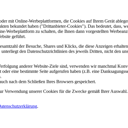
er mit Online-Werbeplattformen, die Cookies auf Ihrem Gerät ablegen
ukten bekundet haben ("Drittanbieter-Cookies"). Das bedeutet, dass, we
line-Werbeplattform zu schalten, die Ihnen dann vorgestellten Werbeanze
ebsite geführt.
samtzahl der Besuche, Shares und Klicks, die diese Anzeigen erhalten 
nterliegt den Datenschutzrichtlinien des jeweils Dritten, nicht den un
erfolgung anderer Website-Ziele sind, verwenden wir manchmal Konver
kt oder eine bestimmte Seite aufgerufen haben (z.B. eine Danksagungs
.
auch nach dem Schließen Ihres Browsers gespeichert.
 zur Verwendung unserer Cookies für die Zwecke gemäß Ihrer Auswahl. S
atenschutzerklärung
.
.