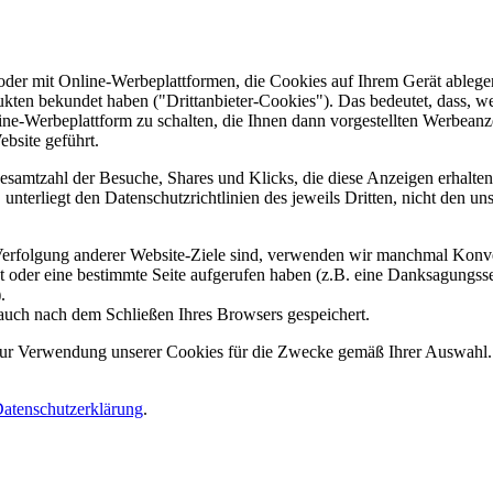
er mit Online-Werbeplattformen, die Cookies auf Ihrem Gerät ablegen
ukten bekundet haben ("Drittanbieter-Cookies"). Das bedeutet, dass, we
line-Werbeplattform zu schalten, die Ihnen dann vorgestellten Werbeanze
ebsite geführt.
samtzahl der Besuche, Shares und Klicks, die diese Anzeigen erhalten 
nterliegt den Datenschutzrichtlinien des jeweils Dritten, nicht den un
erfolgung anderer Website-Ziele sind, verwenden wir manchmal Konver
kt oder eine bestimmte Seite aufgerufen haben (z.B. eine Danksagungs
.
auch nach dem Schließen Ihres Browsers gespeichert.
 zur Verwendung unserer Cookies für die Zwecke gemäß Ihrer Auswahl. S
atenschutzerklärung
.
.