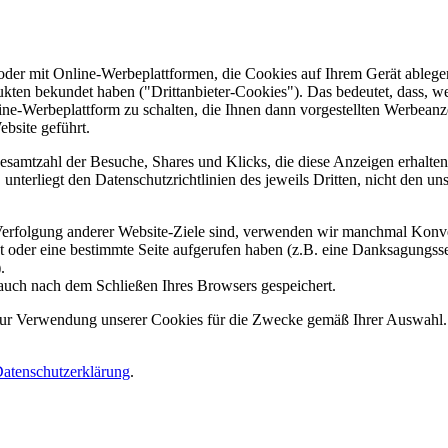
er mit Online-Werbeplattformen, die Cookies auf Ihrem Gerät ablegen
ukten bekundet haben ("Drittanbieter-Cookies"). Das bedeutet, dass, we
line-Werbeplattform zu schalten, die Ihnen dann vorgestellten Werbeanze
ebsite geführt.
samtzahl der Besuche, Shares und Klicks, die diese Anzeigen erhalten 
nterliegt den Datenschutzrichtlinien des jeweils Dritten, nicht den un
erfolgung anderer Website-Ziele sind, verwenden wir manchmal Konver
kt oder eine bestimmte Seite aufgerufen haben (z.B. eine Danksagungs
.
auch nach dem Schließen Ihres Browsers gespeichert.
 zur Verwendung unserer Cookies für die Zwecke gemäß Ihrer Auswahl. S
atenschutzerklärung
.
.