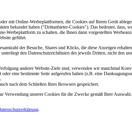
er mit Online-Werbeplattformen, die Cookies auf Ihrem Gerät ablegen
ukten bekundet haben ("Drittanbieter-Cookies"). Das bedeutet, dass, we
line-Werbeplattform zu schalten, die Ihnen dann vorgestellten Werbeanze
ebsite geführt.
samtzahl der Besuche, Shares und Klicks, die diese Anzeigen erhalten 
nterliegt den Datenschutzrichtlinien des jeweils Dritten, nicht den un
erfolgung anderer Website-Ziele sind, verwenden wir manchmal Konver
kt oder eine bestimmte Seite aufgerufen haben (z.B. eine Danksagungs
.
auch nach dem Schließen Ihres Browsers gespeichert.
 zur Verwendung unserer Cookies für die Zwecke gemäß Ihrer Auswahl. S
atenschutzerklärung
.
.