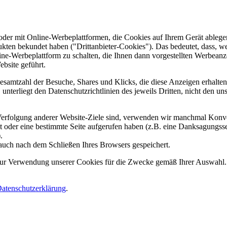
er mit Online-Werbeplattformen, die Cookies auf Ihrem Gerät ablegen
ukten bekundet haben ("Drittanbieter-Cookies"). Das bedeutet, dass, we
line-Werbeplattform zu schalten, die Ihnen dann vorgestellten Werbeanze
ebsite geführt.
samtzahl der Besuche, Shares und Klicks, die diese Anzeigen erhalten 
nterliegt den Datenschutzrichtlinien des jeweils Dritten, nicht den un
erfolgung anderer Website-Ziele sind, verwenden wir manchmal Konver
kt oder eine bestimmte Seite aufgerufen haben (z.B. eine Danksagungs
.
auch nach dem Schließen Ihres Browsers gespeichert.
 zur Verwendung unserer Cookies für die Zwecke gemäß Ihrer Auswahl. S
atenschutzerklärung
.
.