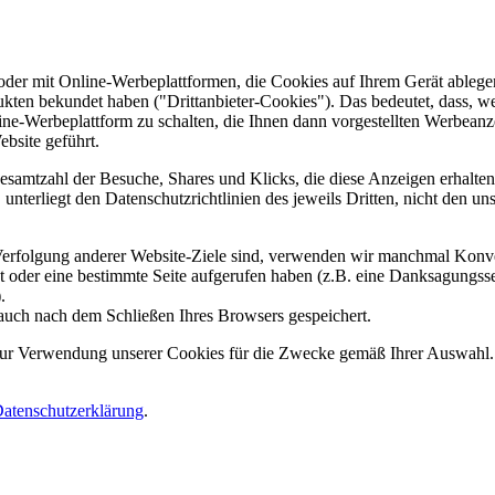
er mit Online-Werbeplattformen, die Cookies auf Ihrem Gerät ablegen
ukten bekundet haben ("Drittanbieter-Cookies"). Das bedeutet, dass, we
line-Werbeplattform zu schalten, die Ihnen dann vorgestellten Werbeanze
ebsite geführt.
samtzahl der Besuche, Shares und Klicks, die diese Anzeigen erhalten 
nterliegt den Datenschutzrichtlinien des jeweils Dritten, nicht den un
erfolgung anderer Website-Ziele sind, verwenden wir manchmal Konver
kt oder eine bestimmte Seite aufgerufen haben (z.B. eine Danksagungs
.
auch nach dem Schließen Ihres Browsers gespeichert.
 zur Verwendung unserer Cookies für die Zwecke gemäß Ihrer Auswahl. S
atenschutzerklärung
.
.