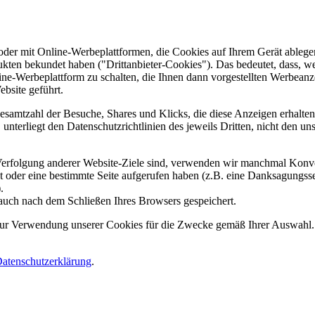
er mit Online-Werbeplattformen, die Cookies auf Ihrem Gerät ablegen
ukten bekundet haben ("Drittanbieter-Cookies"). Das bedeutet, dass, we
line-Werbeplattform zu schalten, die Ihnen dann vorgestellten Werbeanze
ebsite geführt.
samtzahl der Besuche, Shares und Klicks, die diese Anzeigen erhalten 
nterliegt den Datenschutzrichtlinien des jeweils Dritten, nicht den un
erfolgung anderer Website-Ziele sind, verwenden wir manchmal Konver
kt oder eine bestimmte Seite aufgerufen haben (z.B. eine Danksagungs
.
auch nach dem Schließen Ihres Browsers gespeichert.
 zur Verwendung unserer Cookies für die Zwecke gemäß Ihrer Auswahl. S
atenschutzerklärung
.
.