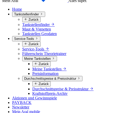
Mein Aral
Alles super.
Home
Tankstellenfinder
Zurück
Tankstellenfinder
Maut & Vignetten
Tankstellen Geodaten
Service-Tools
Zurück
Service-Tools
Führerschein Theorietrainer
Meine Tankstellen
Zurück
Meine Tankstellen
Preisinformation
Durchschnittspreise & Preisstruktur
Zurück
Durchschnittspreise & Preisstruktur
Kraftstoffpreis-Archiv
Aktionen und Gewinnspiele
PAYBACK
Newsletter
Mein Aral mobile