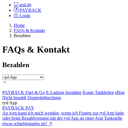
aral.de
PAYBACK
Login
Home
FAQs & Kontakt
Bezahlen
FAQs & Kontakt
Bezahlen
PAYBACK Fuel & Go
E-Ladung bezahlen
Kopie Tankbeleg
eBon
Nicht bezahlt
Doppelabbuchung
ryd App
PAYBACK PAY
An wen kann ich mich wenden, wenn ich Fragen zur ryd App habe
oder beim Bezahlvorgang mit der ryd App an einer Aral Tankstelle
etwas schiefgelaufen ist?