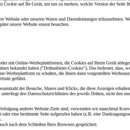
ein Cookie auf Ihr Gerät, um uns zu merken, welche Version der Seite I
er Website oder unseren Waren und Dienstleistungen teilzunehmen. Wenn
päter unsere Website erneut besuchen.
er mit Online-Werbeplattformen, die Cookies auf Ihrem Gerät ablegen
ukten bekundet haben ("Drittanbieter-Cookies"). Das bedeutet, dass, we
line-Werbeplattform zu schalten, die Ihnen dann vorgestellten Werbeanze
ebsite geführt.
samtzahl der Besuche, Shares und Klicks, die diese Anzeigen erhalten 
nterliegt den Datenschutzrichtlinien des jeweils Dritten, nicht den un
erfolgung anderer Website-Ziele sind, verwenden wir manchmal Konver
kt oder eine bestimmte Seite aufgerufen haben (z.B. eine Danksagungs
.
auch nach dem Schließen Ihres Browsers gespeichert.