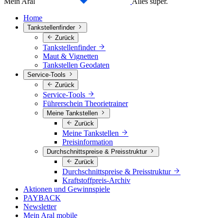
Mein Aral
Alles super.
Home
Tankstellenfinder
Zurück
Tankstellenfinder
Maut & Vignetten
Tankstellen Geodaten
Service-Tools
Zurück
Service-Tools
Führerschein Theorietrainer
Meine Tankstellen
Zurück
Meine Tankstellen
Preisinformation
Durchschnittspreise & Preisstruktur
Zurück
Durchschnittspreise & Preisstruktur
Kraftstoffpreis-Archiv
Aktionen und Gewinnspiele
PAYBACK
Newsletter
Mein Aral mobile