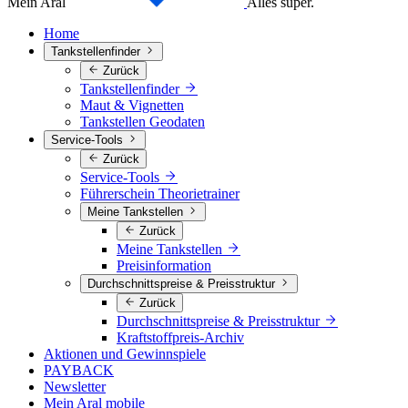
Mein Aral
Alles super.
Home
Tankstellenfinder
Zurück
Tankstellenfinder
Maut & Vignetten
Tankstellen Geodaten
Service-Tools
Zurück
Service-Tools
Führerschein Theorietrainer
Meine Tankstellen
Zurück
Meine Tankstellen
Preisinformation
Durchschnittspreise & Preisstruktur
Zurück
Durchschnittspreise & Preisstruktur
Kraftstoffpreis-Archiv
Aktionen und Gewinnspiele
PAYBACK
Newsletter
Mein Aral mobile