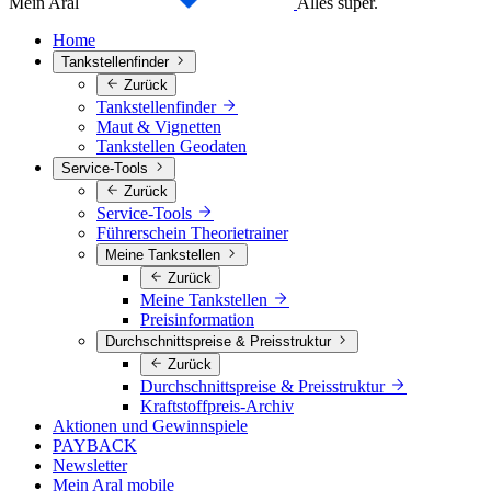
Mein Aral
Alles super.
Home
Tankstellenfinder
Zurück
Tankstellenfinder
Maut & Vignetten
Tankstellen Geodaten
Service-Tools
Zurück
Service-Tools
Führerschein Theorietrainer
Meine Tankstellen
Zurück
Meine Tankstellen
Preisinformation
Durchschnittspreise & Preisstruktur
Zurück
Durchschnittspreise & Preisstruktur
Kraftstoffpreis-Archiv
Aktionen und Gewinnspiele
PAYBACK
Newsletter
Mein Aral mobile