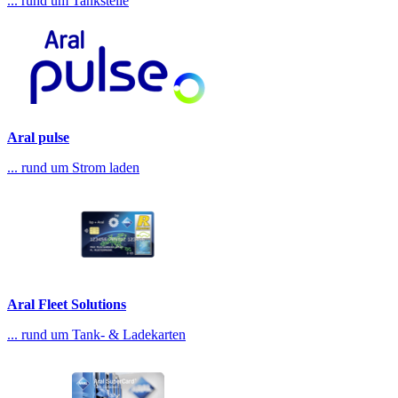
... rund um Tankstelle
Aral pulse
... rund um Strom laden
Aral Fleet Solutions
... rund um Tank- & Ladekarten