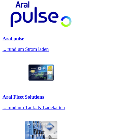
Aral pulse
... rund um Strom laden
Aral Fleet Solutions
... rund um Tank- & Ladekarten