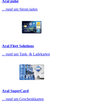
Aral pulse
... rund um Strom laden
Aral Fleet Solutions
... rund um Tank- & Ladekarten
Aral SuperCard
... rund um Geschenkkarten