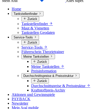
Mein Aral
Alles super.
Home
Tankstellenfinder
Zurück
Tankstellenfinder
Maut & Vignetten
Tankstellen Geodaten
Service-Tools
Zurück
Service-Tools
Führerschein Theorietrainer
Meine Tankstellen
Zurück
Meine Tankstellen
Preisinformation
Durchschnittspreise & Preisstruktur
Zurück
Durchschnittspreise & Preisstruktur
Kraftstoffpreis-Archiv
Aktionen und Gewinnspiele
PAYBACK
Newsletter
Mein Aral mobile