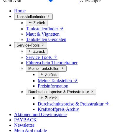
Mein Aral
Alles super.
Home
Tankstellenfinder
Zurück
Tankstellenfinder
Maut & Vignetten
Tankstellen Geodaten
Service-Tools
Zurück
Service-Tools
Führerschein Theorietrainer
Meine Tankstellen
Zurück
Meine Tankstellen
Preisinformation
Durchschnittspreise & Preisstruktur
Zurück
Durchschnittspreise & Preisstruktur
Kraftstoffpreis-Archiv
Aktionen und Gewinnspiele
PAYBACK
Newsletter
Mein Aral mobile