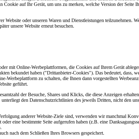
ein Cookie auf Ihr Gerät, um uns zu merken, welche Version der Seite I
er Website oder unseren Waren und Dienstleistungen teilzunehmen. Wenn
päter unsere Website erneut besuchen.
er mit Online-Werbeplattformen, die Cookies auf Ihrem Gerät ablegen
ukten bekundet haben ("Drittanbieter-Cookies"). Das bedeutet, dass, we
line-Werbeplattform zu schalten, die Ihnen dann vorgestellten Werbeanze
ebsite geführt.
samtzahl der Besuche, Shares und Klicks, die diese Anzeigen erhalten 
nterliegt den Datenschutzrichtlinien des jeweils Dritten, nicht den un
erfolgung anderer Website-Ziele sind, verwenden wir manchmal Konver
kt oder eine bestimmte Seite aufgerufen haben (z.B. eine Danksagungs
.
auch nach dem Schließen Ihres Browsers gespeichert.