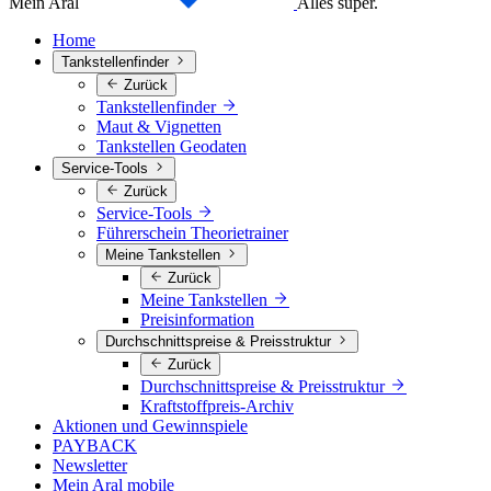
Mein Aral
Alles super.
Home
Tankstellenfinder
Zurück
Tankstellenfinder
Maut & Vignetten
Tankstellen Geodaten
Service-Tools
Zurück
Service-Tools
Führerschein Theorietrainer
Meine Tankstellen
Zurück
Meine Tankstellen
Preisinformation
Durchschnittspreise & Preisstruktur
Zurück
Durchschnittspreise & Preisstruktur
Kraftstoffpreis-Archiv
Aktionen und Gewinnspiele
PAYBACK
Newsletter
Mein Aral mobile