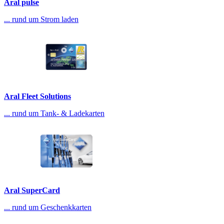
Aral pulse
... rund um Strom laden
Aral Fleet Solutions
... rund um Tank- & Ladekarten
Aral SuperCard
... rund um Geschenkkarten