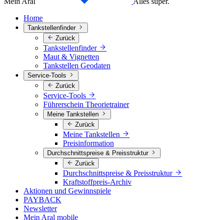
Mein Aral
Alles super.
Home
Tankstellenfinder
Zurück
Tankstellenfinder
Maut & Vignetten
Tankstellen Geodaten
Service-Tools
Zurück
Service-Tools
Führerschein Theorietrainer
Meine Tankstellen
Zurück
Meine Tankstellen
Preisinformation
Durchschnittspreise & Preisstruktur
Zurück
Durchschnittspreise & Preisstruktur
Kraftstoffpreis-Archiv
Aktionen und Gewinnspiele
PAYBACK
Newsletter
Mein Aral mobile