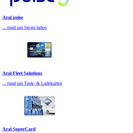
Aral pulse
... rund um Strom laden
Aral Fleet Solutions
... rund um Tank- & Ladekarten
Aral SuperCard