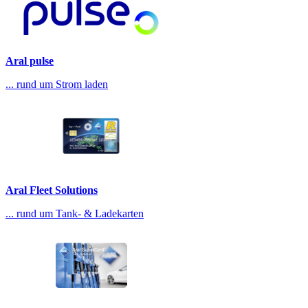
Aral pulse
... rund um Strom laden
Aral Fleet Solutions
... rund um Tank- & Ladekarten