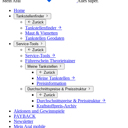
Mein Aral
Alles super.
Home
Tankstellenfinder
Zurück
Tankstellenfinder
Maut & Vignetten
Tankstellen Geodaten
Service-Tools
Zurück
Service-Tools
Führerschein Theorietrainer
Meine Tankstellen
Zurück
Meine Tankstellen
Preisinformation
Durchschnittspreise & Preisstruktur
Zurück
Durchschnittspreise & Preisstruktur
Kraftstoffpreis-Archiv
Aktionen und Gewinnspiele
PAYBACK
Newsletter
Mein Aral mobile