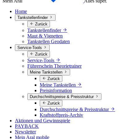
Mein Aral
Alles super.
Home
Tankstellenfinder
Zurück
Tankstellenfinder
Maut & Vignetten
Tankstellen Geodaten
Service-Tools
Zurück
Service-Tools
Führerschein Theorietrainer
Meine Tankstellen
Zurück
Meine Tankstellen
Preisinformation
Durchschnittspreise & Preisstruktur
Zurück
Durchschnittspreise & Preisstruktur
Kraftstoffpreis-Archiv
Aktionen und Gewinnspiele
PAYBACK
Newsletter
Mein Aral mobile