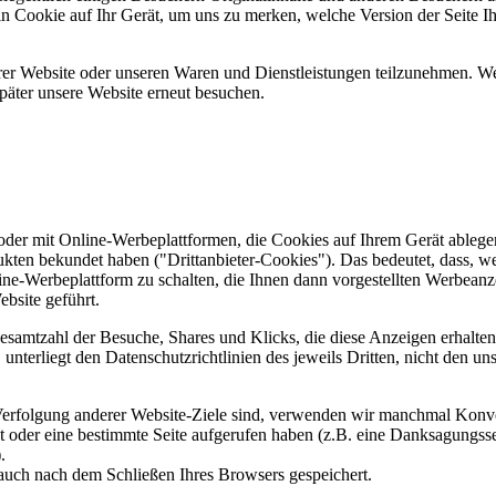
ein Cookie auf Ihr Gerät, um uns zu merken, welche Version der Seite I
er Website oder unseren Waren und Dienstleistungen teilzunehmen. Wenn
päter unsere Website erneut besuchen.
er mit Online-Werbeplattformen, die Cookies auf Ihrem Gerät ablegen
ukten bekundet haben ("Drittanbieter-Cookies"). Das bedeutet, dass, we
line-Werbeplattform zu schalten, die Ihnen dann vorgestellten Werbeanze
ebsite geführt.
samtzahl der Besuche, Shares und Klicks, die diese Anzeigen erhalten 
nterliegt den Datenschutzrichtlinien des jeweils Dritten, nicht den un
erfolgung anderer Website-Ziele sind, verwenden wir manchmal Konver
kt oder eine bestimmte Seite aufgerufen haben (z.B. eine Danksagungs
.
auch nach dem Schließen Ihres Browsers gespeichert.