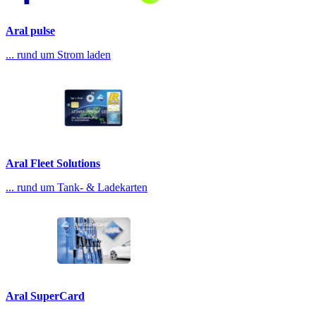
Aral pulse
... rund um Strom laden
Aral Fleet Solutions
... rund um Tank- & Ladekarten
Aral SuperCard