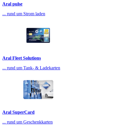
Aral pulse
... rund um Strom laden
Aral Fleet Solutions
... rund um Tank- & Ladekarten
Aral SuperCard
... rund um Geschenkkarten