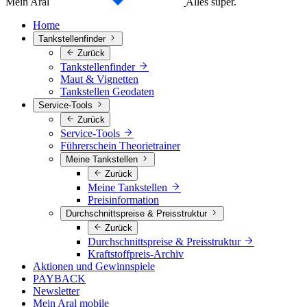
Mein Aral
Alles super.
Home
Tankstellenfinder
Zurück
Tankstellenfinder
Maut & Vignetten
Tankstellen Geodaten
Service-Tools
Zurück
Service-Tools
Führerschein Theorietrainer
Meine Tankstellen
Zurück
Meine Tankstellen
Preisinformation
Durchschnittspreise & Preisstruktur
Zurück
Durchschnittspreise & Preisstruktur
Kraftstoffpreis-Archiv
Aktionen und Gewinnspiele
PAYBACK
Newsletter
Mein Aral mobile