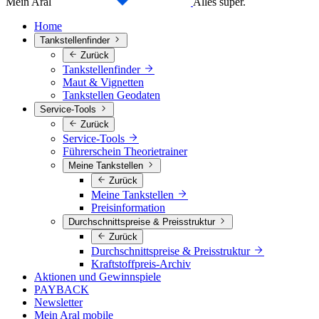
Mein Aral
Alles super.
Home
Tankstellenfinder
Zurück
Tankstellenfinder
Maut & Vignetten
Tankstellen Geodaten
Service-Tools
Zurück
Service-Tools
Führerschein Theorietrainer
Meine Tankstellen
Zurück
Meine Tankstellen
Preisinformation
Durchschnittspreise & Preisstruktur
Zurück
Durchschnittspreise & Preisstruktur
Kraftstoffpreis-Archiv
Aktionen und Gewinnspiele
PAYBACK
Newsletter
Mein Aral mobile