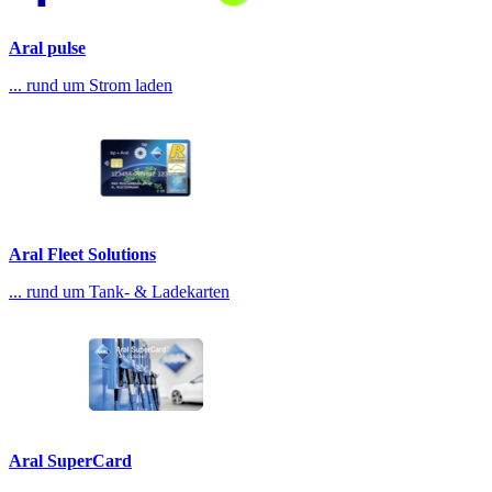
Aral pulse
... rund um Strom laden
Aral Fleet Solutions
... rund um Tank- & Ladekarten
Aral SuperCard