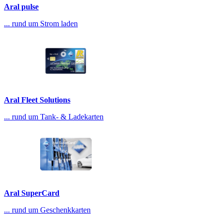
Aral pulse
... rund um Strom laden
Aral Fleet Solutions
... rund um Tank- & Ladekarten
Aral SuperCard
... rund um Geschenkkarten