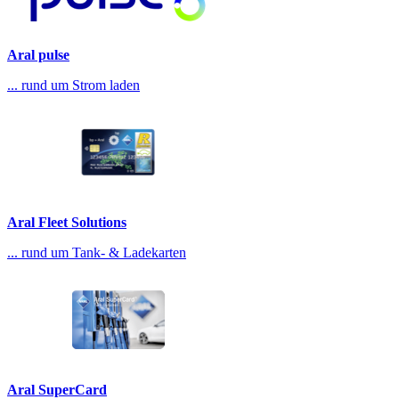
Aral pulse
... rund um Strom laden
Aral Fleet Solutions
... rund um Tank- & Ladekarten
Aral SuperCard