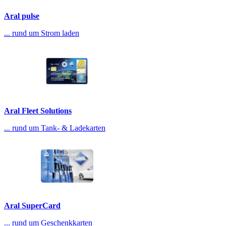
Aral pulse
... rund um Strom laden
Aral Fleet Solutions
... rund um Tank- & Ladekarten
Aral SuperCard
... rund um Geschenkkarten