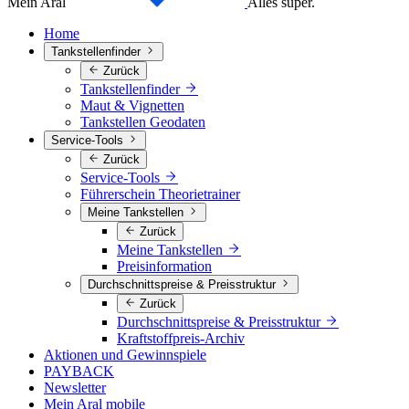
Mein Aral
Alles super.
Home
Tankstellenfinder
Zurück
Tankstellenfinder
Maut & Vignetten
Tankstellen Geodaten
Service-Tools
Zurück
Service-Tools
Führerschein Theorietrainer
Meine Tankstellen
Zurück
Meine Tankstellen
Preisinformation
Durchschnittspreise & Preisstruktur
Zurück
Durchschnittspreise & Preisstruktur
Kraftstoffpreis-Archiv
Aktionen und Gewinnspiele
PAYBACK
Newsletter
Mein Aral mobile