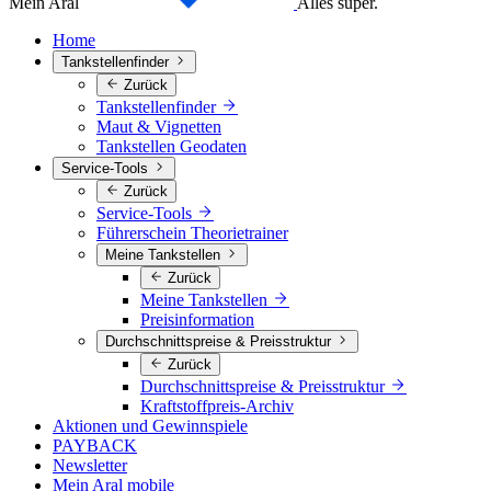
Mein Aral
Alles super.
Home
Tankstellenfinder
Zurück
Tankstellenfinder
Maut & Vignetten
Tankstellen Geodaten
Service-Tools
Zurück
Service-Tools
Führerschein Theorietrainer
Meine Tankstellen
Zurück
Meine Tankstellen
Preisinformation
Durchschnittspreise & Preisstruktur
Zurück
Durchschnittspreise & Preisstruktur
Kraftstoffpreis-Archiv
Aktionen und Gewinnspiele
PAYBACK
Newsletter
Mein Aral mobile