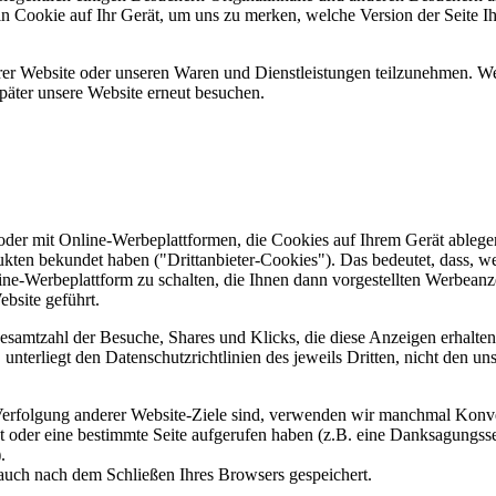
ein Cookie auf Ihr Gerät, um uns zu merken, welche Version der Seite I
er Website oder unseren Waren und Dienstleistungen teilzunehmen. Wenn
päter unsere Website erneut besuchen.
er mit Online-Werbeplattformen, die Cookies auf Ihrem Gerät ablegen
ukten bekundet haben ("Drittanbieter-Cookies"). Das bedeutet, dass, we
line-Werbeplattform zu schalten, die Ihnen dann vorgestellten Werbeanze
ebsite geführt.
samtzahl der Besuche, Shares und Klicks, die diese Anzeigen erhalten 
nterliegt den Datenschutzrichtlinien des jeweils Dritten, nicht den un
erfolgung anderer Website-Ziele sind, verwenden wir manchmal Konver
kt oder eine bestimmte Seite aufgerufen haben (z.B. eine Danksagungs
.
auch nach dem Schließen Ihres Browsers gespeichert.