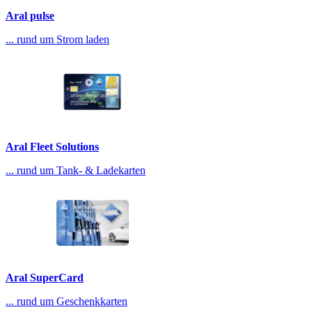
Aral pulse
... rund um Strom laden
Aral Fleet Solutions
... rund um Tank- & Ladekarten
Aral SuperCard
... rund um Geschenkkarten