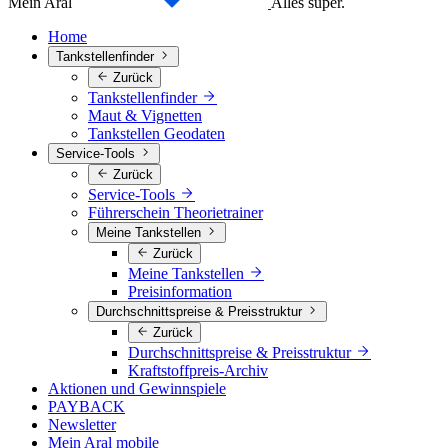
Mein Aral
Alles super.
Home
Tankstellenfinder
Zurück
Tankstellenfinder
Maut & Vignetten
Tankstellen Geodaten
Service-Tools
Zurück
Service-Tools
Führerschein Theorietrainer
Meine Tankstellen
Zurück
Meine Tankstellen
Preisinformation
Durchschnittspreise & Preisstruktur
Zurück
Durchschnittspreise & Preisstruktur
Kraftstoffpreis-Archiv
Aktionen und Gewinnspiele
PAYBACK
Newsletter
Mein Aral mobile