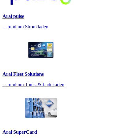
Aral pulse
... rund um Strom laden
Aral Fleet Solutions
... rund um Tank- & Ladekarten
Aral SuperCard