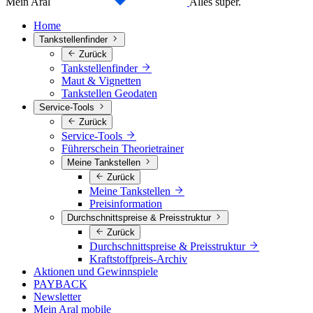
Mein Aral
Alles super.
Home
Tankstellenfinder
Zurück
Tankstellenfinder
Maut & Vignetten
Tankstellen Geodaten
Service-Tools
Zurück
Service-Tools
Führerschein Theorietrainer
Meine Tankstellen
Zurück
Meine Tankstellen
Preisinformation
Durchschnittspreise & Preisstruktur
Zurück
Durchschnittspreise & Preisstruktur
Kraftstoffpreis-Archiv
Aktionen und Gewinnspiele
PAYBACK
Newsletter
Mein Aral mobile