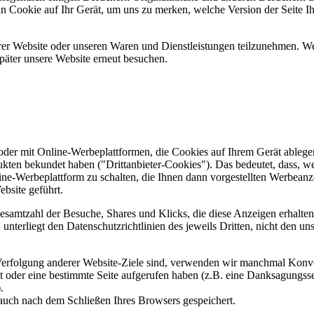
ein Cookie auf Ihr Gerät, um uns zu merken, welche Version der Seite I
er Website oder unseren Waren und Dienstleistungen teilzunehmen. Wenn
päter unsere Website erneut besuchen.
er mit Online-Werbeplattformen, die Cookies auf Ihrem Gerät ablegen
ukten bekundet haben ("Drittanbieter-Cookies"). Das bedeutet, dass, we
line-Werbeplattform zu schalten, die Ihnen dann vorgestellten Werbeanze
ebsite geführt.
samtzahl der Besuche, Shares und Klicks, die diese Anzeigen erhalten 
nterliegt den Datenschutzrichtlinien des jeweils Dritten, nicht den un
erfolgung anderer Website-Ziele sind, verwenden wir manchmal Konver
kt oder eine bestimmte Seite aufgerufen haben (z.B. eine Danksagungs
.
auch nach dem Schließen Ihres Browsers gespeichert.