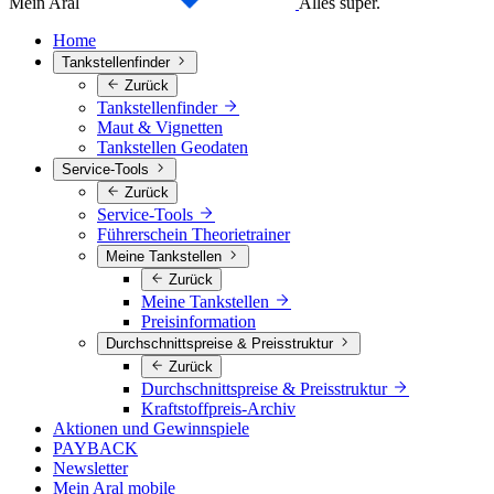
Mein Aral
Alles super.
Home
Tankstellenfinder
Zurück
Tankstellenfinder
Maut & Vignetten
Tankstellen Geodaten
Service-Tools
Zurück
Service-Tools
Führerschein Theorietrainer
Meine Tankstellen
Zurück
Meine Tankstellen
Preisinformation
Durchschnittspreise & Preisstruktur
Zurück
Durchschnittspreise & Preisstruktur
Kraftstoffpreis-Archiv
Aktionen und Gewinnspiele
PAYBACK
Newsletter
Mein Aral mobile