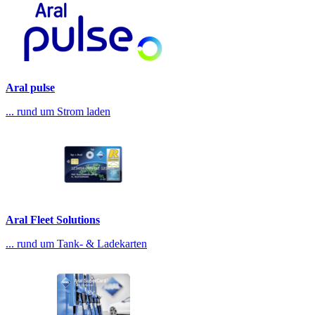
Aral pulse
... rund um Strom laden
Aral Fleet Solutions
... rund um Tank- & Ladekarten