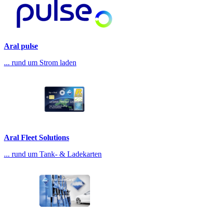
Aral pulse
... rund um Strom laden
Aral Fleet Solutions
... rund um Tank- & Ladekarten