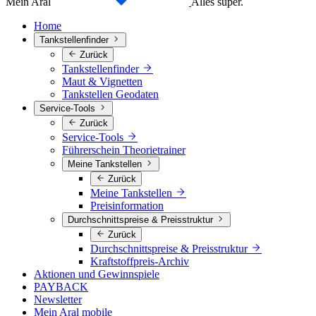
Mein Aral
Alles super.
Home
Tankstellenfinder
Zurück
Tankstellenfinder
Maut & Vignetten
Tankstellen Geodaten
Service-Tools
Zurück
Service-Tools
Führerschein Theorietrainer
Meine Tankstellen
Zurück
Meine Tankstellen
Preisinformation
Durchschnittspreise & Preisstruktur
Zurück
Durchschnittspreise & Preisstruktur
Kraftstoffpreis-Archiv
Aktionen und Gewinnspiele
PAYBACK
Newsletter
Mein Aral mobile