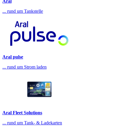
Aral
... rund um Tankstelle
Aral pulse
... rund um Strom laden
Aral Fleet Solutions
... rund um Tank- & Ladekarten