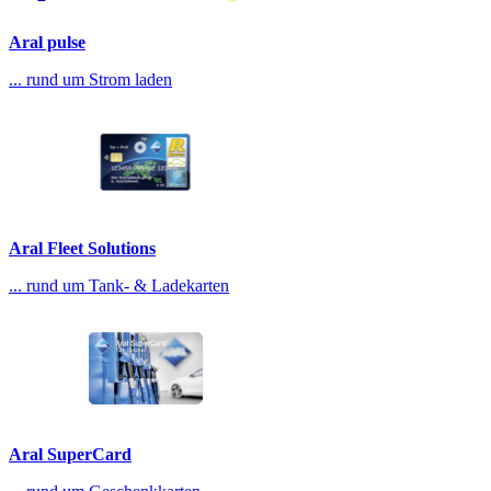
Aral pulse
... rund um Strom laden
Aral Fleet Solutions
... rund um Tank- & Ladekarten
Aral SuperCard