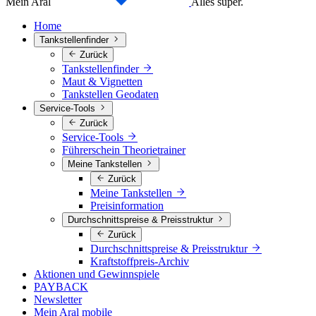
Mein Aral
Alles super.
Home
Tankstellenfinder
Zurück
Tankstellenfinder
Maut & Vignetten
Tankstellen Geodaten
Service-Tools
Zurück
Service-Tools
Führerschein Theorietrainer
Meine Tankstellen
Zurück
Meine Tankstellen
Preisinformation
Durchschnittspreise & Preisstruktur
Zurück
Durchschnittspreise & Preisstruktur
Kraftstoffpreis-Archiv
Aktionen und Gewinnspiele
PAYBACK
Newsletter
Mein Aral mobile