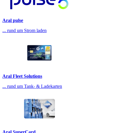
Aral pulse
... rund um Strom laden
Aral Fleet Solutions
... rund um Tank- & Ladekarten
Aral SuperCard