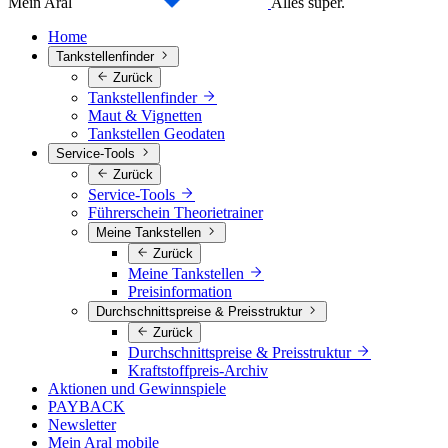
Mein Aral
Alles super.
Home
Tankstellenfinder
Zurück
Tankstellenfinder
Maut & Vignetten
Tankstellen Geodaten
Service-Tools
Zurück
Service-Tools
Führerschein Theorietrainer
Meine Tankstellen
Zurück
Meine Tankstellen
Preisinformation
Durchschnittspreise & Preisstruktur
Zurück
Durchschnittspreise & Preisstruktur
Kraftstoffpreis-Archiv
Aktionen und Gewinnspiele
PAYBACK
Newsletter
Mein Aral mobile