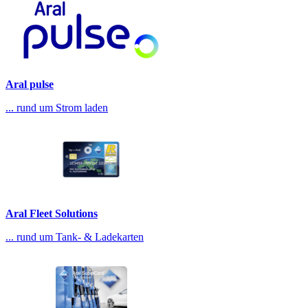
Aral pulse
... rund um Strom laden
Aral Fleet Solutions
... rund um Tank- & Ladekarten