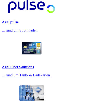
Aral pulse
... rund um Strom laden
Aral Fleet Solutions
... rund um Tank- & Ladekarten