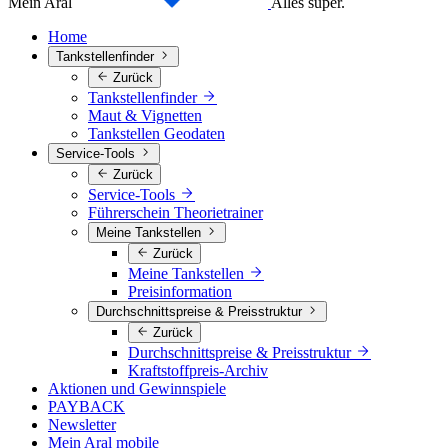
Mein Aral
Alles super.
Home
Tankstellenfinder
Zurück
Tankstellenfinder
Maut & Vignetten
Tankstellen Geodaten
Service-Tools
Zurück
Service-Tools
Führerschein Theorietrainer
Meine Tankstellen
Zurück
Meine Tankstellen
Preisinformation
Durchschnittspreise & Preisstruktur
Zurück
Durchschnittspreise & Preisstruktur
Kraftstoffpreis-Archiv
Aktionen und Gewinnspiele
PAYBACK
Newsletter
Mein Aral mobile