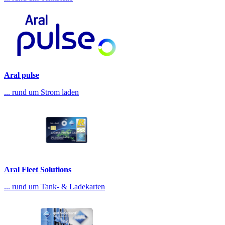
Aral pulse
... rund um Strom laden
Aral Fleet Solutions
... rund um Tank- & Ladekarten