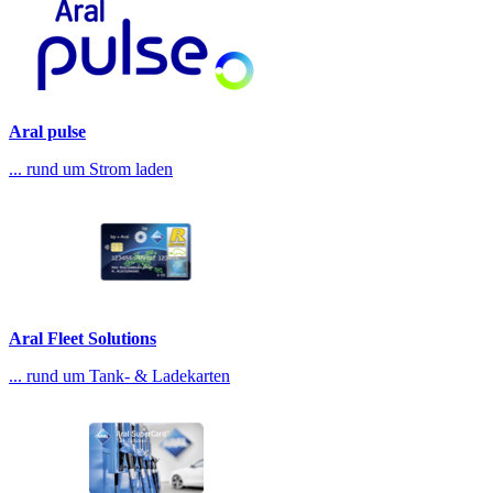
Aral pulse
... rund um Strom laden
Aral Fleet Solutions
... rund um Tank- & Ladekarten