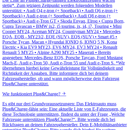
Die Liste an Plug&Charge-fähigen Elektrofahrzeugen wächst
stetig*. Zum jetzigen Zeitpunkt werden folgenden Modellen
unterstützt: • Audi Q4 e-tron (+ Sportback) • Audi Q6 e-tron (+
Sportback) • Audi e-tron (+ Sportback) • Audi Q8 e-tron (+
Sportback) • Audi e-Tron GT • Skoda Enyaq, Elroq • Cupra Born,
Cupra Tavascan • BMW ix2, i5 touring, ix, i4, i7, Touring • Mini
Cooper MY24, Aceman MY24, Countryman MY24 • Mercedes
EQA, EQB - MY23/2, EQE (SUV), EQS (SUV) • Smart #5 •
Porsche Tycan, Macan • Hyundai IONIQ 6, IONQ 5 N, Kona
Electric • Kia EV9 MY23, EV6 MY24, EV3 MY24 • Renault
Renault 5 MY25 • Alpine A290 MY25 • Maserati • Bereits
angegeben: Mercedes-Benz EQS, Porsche Taycan, Ford Mustang
Mach-E, Audi e-Tron 50, Audi e-Tron 55 und Audi e-Tron S. *Wir
übernehmen hierbei keine Gewährleistung für Vollständigkeit und
Richtigkeit der Angaben. Bitte informiere dich bei deinem
Fahrzeughersteller, ob und wann möglicherweise dein Fahrzeug
Plug&Charge unterstützt.
Wie funktioniert Plug&Charge?
Es gibt nur drei Grundvoraussetzungen: Das Elektroauto muss
Plug&Charge-fähig sein: Eine aktuelle Liste von E-Fahrzeugen, die
diese Technologie unterstützen, findest du unter der Frage „Welche
Fahrzeuge unterstützen Plug&Charge?“. Bitte wende dich bei
Rückfragen an deinen Fahrzeughersteller. Dein E-Mobilitätsanbieter
unterstützt Plug&Charge: Bitte wende dich hierbei für weitere