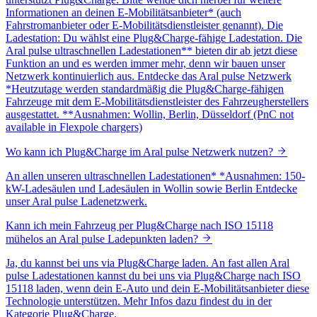
Informationen an deinen E-Mobilitätsanbieter* (auch
Fahrstromanbieter oder E-Mobilitätsdienstleister genannt). Die
Ladestation: Du wählst eine Plug&Charge-fähige Ladestation. Die
Aral pulse ultraschnellen Ladestationen** bieten dir ab jetzt diese
Funktion an und es werden immer mehr, denn wir bauen unser
Netzwerk kontinuierlich aus. Entdecke das Aral pulse Netzwerk
*Heutzutage werden standardmäßig die Plug&Charge-fähigen
Fahrzeuge mit dem E-Mobilitätsdienstleister des Fahrzeugherstellers
ausgestattet. **Ausnahmen: Wollin, Berlin, Düsseldorf (PnC not
available in Flexpole chargers)
Wo kann ich Plug&Charge im Aral pulse Netzwerk nutzen?
An allen unseren ultraschnellen Ladestationen* *Ausnahmen: 150-
kW-Ladesäulen und Ladesäulen in Wollin sowie Berlin Entdecke
unser Aral pulse Ladenetzwerk.
Kann ich mein Fahrzeug per Plug&Charge nach ISO 15118
mühelos an Aral pulse Ladepunkten laden?
Ja, du kannst bei uns via Plug&Charge laden. An fast allen Aral
pulse Ladestationen kannst du bei uns via Plug&Charge nach ISO
15118 laden, wenn dein E-Auto und dein E-Mobilitätsanbieter diese
Technologie unterstützen. Mehr Infos dazu findest du in der
Kategorie Plug&Charge.