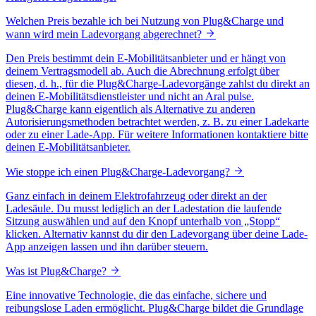
Welchen Preis bezahle ich bei Nutzung von Plug&Charge und
wann wird mein Ladevorgang abgerechnet?
Den Preis bestimmt dein E-Mobilitätsanbieter und er hängt von
deinem Vertragsmodell ab. Auch die Abrechnung erfolgt über
diesen, d. h., für die Plug&Charge-Ladevorgänge zahlst du direkt an
deinen E-Mobilitätsdienstleister und nicht an Aral pulse.
Plug&Charge kann eigentlich als Alternative zu anderen
Autorisierungsmethoden betrachtet werden, z. B. zu einer Ladekarte
oder zu einer Lade-App. Für weitere Informationen kontaktiere bitte
deinen E-Mobilitätsanbieter.
Wie stoppe ich einen Plug&Charge-Ladevorgang?
Ganz einfach in deinem Elektrofahrzeug oder direkt an der
Ladesäule. Du musst lediglich an der Ladestation die laufende
Sitzung auswählen und auf den Knopf unterhalb von „Stopp“
klicken. Alternativ kannst du dir den Ladevorgang über deine Lade-
App anzeigen lassen und ihn darüber steuern.
Was ist Plug&Charge?
Eine innovative Technologie, die das einfache, sichere und
reibungslose Laden ermöglicht. Plug&Charge bildet die Grundlage