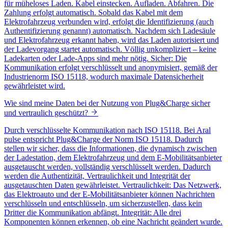
für müheloses Laden. Kabel einstecken. Aufladen. Abfahren. Die
Zahlung erfolgt automatisch. Sobald das Kabel mit dem
Elektrofahrzeug verbunden wird, erfolgt die Identifizierung (auch
Authentifizierung genannt) automatisch. Nachdem sich Ladesäule
und Elektrofahrzeug erkannt haben, wird das Laden autorisiert und
der Ladevorgang startet automatisch. Völlig unkompliziert – keine
Ladekarten oder Lade-Apps sind mehr nötig. Sicher: Die
Kommunikation erfolgt verschlüsselt und anonymisiert, gemäß der
Industrienorm ISO 15118, wodurch maximale Datensicherheit
gewährleistet wird.
Wie sind meine Daten bei der Nutzung von Plug&Charge sicher
und vertraulich geschützt?
Durch verschlüsselte Kommunikation nach ISO 15118. Bei Aral
pulse entspricht Plug&Charge der Norm ISO 15118. Dadurch
stellen wir sicher, dass die Informationen, die dynamisch zwischen
der Ladestation, dem Elektrofahrzeug und dem E-Mobilitätsanbieter
ausgetauscht werden, vollständig verschlüsselt werden. Dadurch
werden die Authentizität, Vertraulichkeit und Integrität der
ausgetauschten Daten gewährleistet. Vertraulichkeit: Das Netzwerk,
das Elektroauto und der E-Mobilitätsanbieter können Nachrichten
verschlüsseln und entschlüsseln, um sicherzustellen, dass kein
Dritter die Kommunikation abfängt. Integrität: Alle drei
Komponenten können erkennen, ob eine Nachricht geändert wurde.