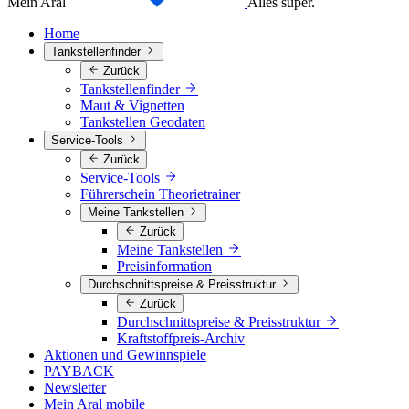
Mein Aral
Alles super.
Home
Tankstellenfinder
Zurück
Tankstellenfinder
Maut & Vignetten
Tankstellen Geodaten
Service-Tools
Zurück
Service-Tools
Führerschein Theorietrainer
Meine Tankstellen
Zurück
Meine Tankstellen
Preisinformation
Durchschnittspreise & Preisstruktur
Zurück
Durchschnittspreise & Preisstruktur
Kraftstoffpreis-Archiv
Aktionen und Gewinnspiele
PAYBACK
Newsletter
Mein Aral mobile