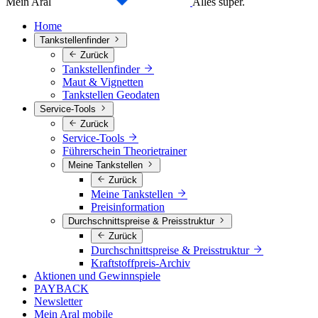
Mein Aral
Alles super.
Home
Tankstellenfinder
Zurück
Tankstellenfinder
Maut & Vignetten
Tankstellen Geodaten
Service-Tools
Zurück
Service-Tools
Führerschein Theorietrainer
Meine Tankstellen
Zurück
Meine Tankstellen
Preisinformation
Durchschnittspreise & Preisstruktur
Zurück
Durchschnittspreise & Preisstruktur
Kraftstoffpreis-Archiv
Aktionen und Gewinnspiele
PAYBACK
Newsletter
Mein Aral mobile