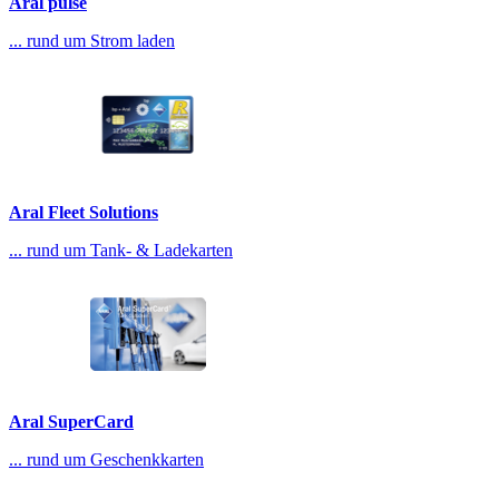
Aral pulse
... rund um Strom laden
Aral Fleet Solutions
... rund um Tank- & Ladekarten
Aral SuperCard
... rund um Geschenkkarten