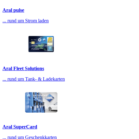
Aral pulse
... rund um Strom laden
Aral Fleet Solutions
... rund um Tank- & Ladekarten
Aral SuperCard
... rund um Geschenkkarten