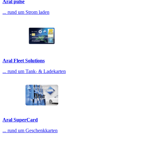
Aral pulse
... rund um Strom laden
Aral Fleet Solutions
... rund um Tank- & Ladekarten
Aral SuperCard
... rund um Geschenkkarten