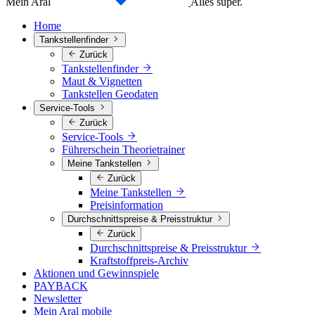
Mein Aral
Alles super.
Home
Tankstellenfinder
Zurück
Tankstellenfinder
Maut & Vignetten
Tankstellen Geodaten
Service-Tools
Zurück
Service-Tools
Führerschein Theorietrainer
Meine Tankstellen
Zurück
Meine Tankstellen
Preisinformation
Durchschnittspreise & Preisstruktur
Zurück
Durchschnittspreise & Preisstruktur
Kraftstoffpreis-Archiv
Aktionen und Gewinnspiele
PAYBACK
Newsletter
Mein Aral mobile